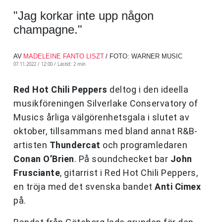
"Jag korkar inte upp någon
champagne."
AV
MADELEINE FANTO LISZT
/ FOTO: WARNER MUSIC
07.11.2022 / 12:00 /
Lästid: 2 min
Red Hot Chili Peppers
deltog i den ideella
musikföreningen Silverlake Conservatory of
Musics årliga välgörenhetsgala i slutet av
oktober, tillsammans med bland annat R&B-
artisten
Thundercat
och programledaren
Conan O’Brien
. På soundchecket bar
John
Frusciante
, gitarrist i Red Hot Chili Peppers,
en tröja med det svenska bandet
Anti Cimex
på.