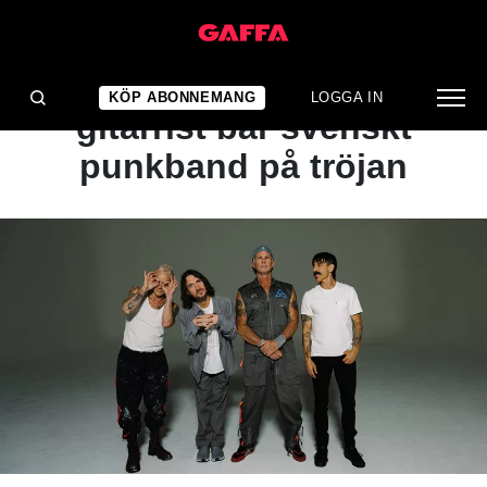
NYHET
Red Hot Chili Peppers
KÖP ABONNEMANG
LOGGA IN
gitarrist bär svenskt
punkband på tröjan