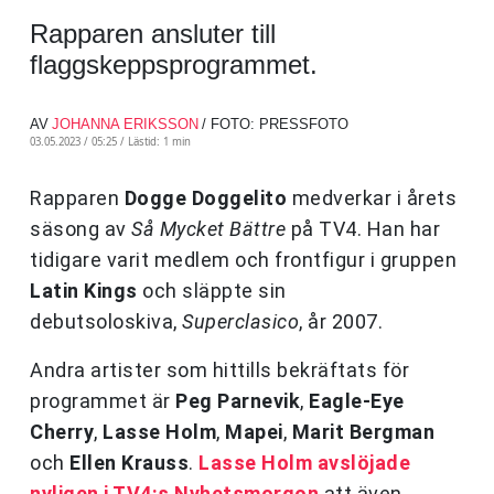
Rapparen ansluter till
flaggskeppsprogrammet.
AV
JOHANNA ERIKSSON
/ FOTO: PRESSFOTO
03.05.2023 / 05:25 /
Lästid: 1 min
Rapparen
Dogge Doggelito
medverkar i årets
säsong av
Så Mycket Bättre
på TV4. Han har
tidigare varit medlem och frontfigur i gruppen
Latin Kings
och släppte sin
debutsoloskiva,
Superclasico
, år 2007.
Andra artister som hittills bekräftats för
programmet är
Peg Parnevik
,
Eagle-Eye
Cherry
,
Lasse Holm
,
Mapei
,
Marit Bergman
och
Ellen Krauss
.
Lasse Holm avslöjade
nyligen i TV4:s Nyhetsmorgon
att även