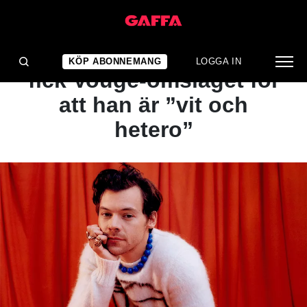
NYHET
Billy Porter: Harry Styles
KÖP ABONNEMANG
LOGGA IN
fick Vouge-omslaget för
att han är ”vit och
hetero”