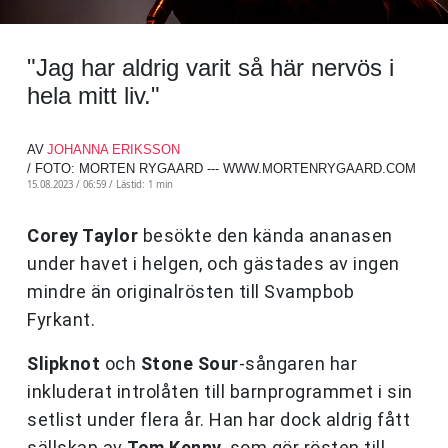
"Jag har aldrig varit så här nervös i
hela mitt liv."
AV
JOHANNA ERIKSSON
/ FOTO: MORTEN RYGAARD --- WWW.MORTENRYGAARD.COM
15.08.2023 / 06:59 /
Lästid: 1 min
Corey Taylor
besökte den kända ananasen
under havet i helgen, och gästades av ingen
mindre än originalrösten till Svampbob
Fyrkant.
Slipknot
och
Stone Sour
-sångaren har
inkluderat introlåten till barnprogrammet i sin
setlist under flera år. Han har dock aldrig fått
sällskap av
Tom Kenny
, som gör rösten till