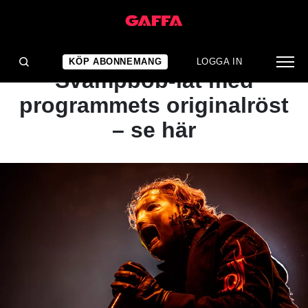
NYHET
Corey Taylor framför
KÖP ABONNEMANG
LOGGA IN
Svampbob-låt med
programmets originalröst
– se här