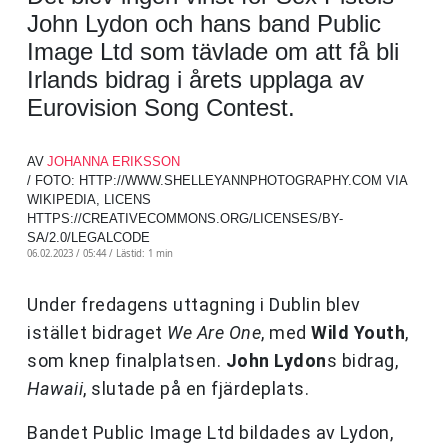
John Lydon och hans band Public
Image Ltd som tävlade om att få bli
Irlands bidrag i årets upplaga av
Eurovision Song Contest.
AV
JOHANNA ERIKSSON
/ FOTO: HTTP://WWW.SHELLEYANNPHOTOGRAPHY.COM VIA
WIKIPEDIA, LICENS
HTTPS://CREATIVECOMMONS.ORG/LICENSES/BY-
SA/2.0/LEGALCODE
06.02.2023 / 05:44 /
Lästid: 1 min
Under fredagens uttagning i Dublin blev
istället bidraget
We Are One
, med
Wild Youth
,
som knep finalplatsen.
John Lydon
s bidrag,
Hawaii
, slutade på en fjärdeplats.
Bandet Public Image Ltd bildades av Lydon,