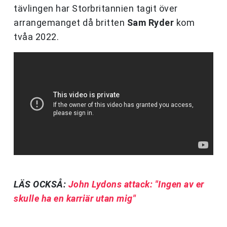
tävlingen har Storbritannien tagit över
arrangemanget då britten
Sam Ryder
kom
tvåa 2022.
LÄS OCKSÅ:
John Lydons attack: "Ingen av er
skulle ha en karriär utan mig"