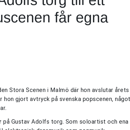
tuscenen får egna
en Stora Scenen i Malmö där hon avslutar årets
r hon gjort avtryck på svenska popscenen, någo
ar.
r
på Gustav Adolfs torg. Som soloartist och ena