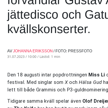
jättedisco och Ga
kvällskonserter.
AV
JOHANNA ERIKSSON
/ FOTO: PRESSFOTO
31.07.2023 / 10:00 /
Lästid: 1 min
Den 18 augusti intar popdrottningen
Miss Li
d
festival. Med singlar som
X
och
Hälsa Gud
ha
lett till både Grammis och P3-guldnominering
Tidigare samma kväll spelar även
Olof Dreije