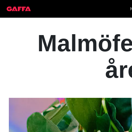
Malmöfe
år