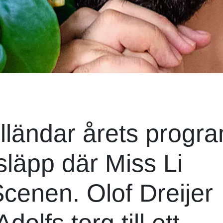
lländar årets progr
tsläpp där Miss Li
Scenen. Olof Dreijer
olfs torg till ett