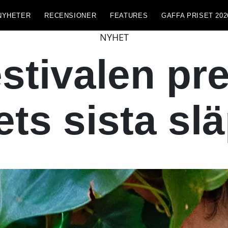
NYHETER
RECENSIONER
FEATURES
GAFFA PRISET 202
NYHET
stivalen pre
ets sista sl