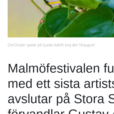
Olof Dreijer spelar på Gustav Adolfs torg den 18 augusti.
Malmöfestivalen fu
med ett sista artis
avslutar på Stora 
förvandlar Gustav Ad