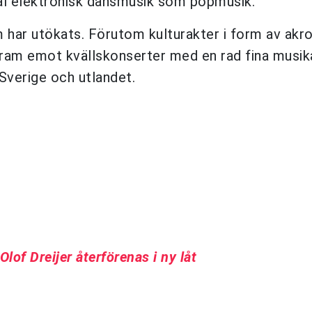
väl elektronisk dansmusik som popmusik.
m har utökats. Förutom kulturakter i form av akro
fram emot kvällskonserter med en rad fina musik
Sverige och utlandet.
of Dreijer återförenas i ny låt