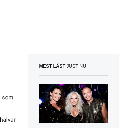
MEST LÄST
JUST NU
t som
 halvan