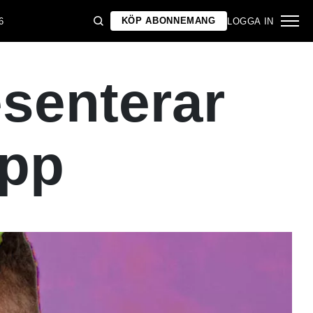
KÖP ABONNEMANG
6
LOGGA IN
senterar
äpp