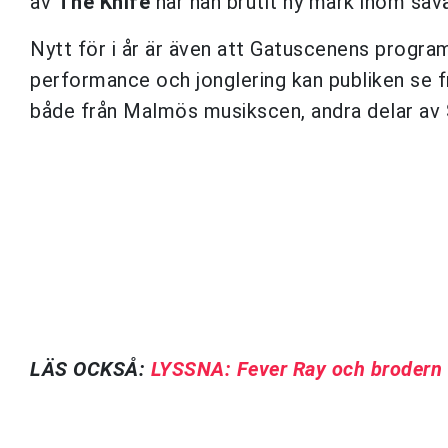
av
The Knife
har han brutit ny mark inom så
Nytt för i år är även att Gatuscenens progra
performance och jonglering kan publiken se 
både från Malmös musikscen, andra delar av 
LÄS OCKSÅ:
LYSSNA: Fever Ray och brodern Ol