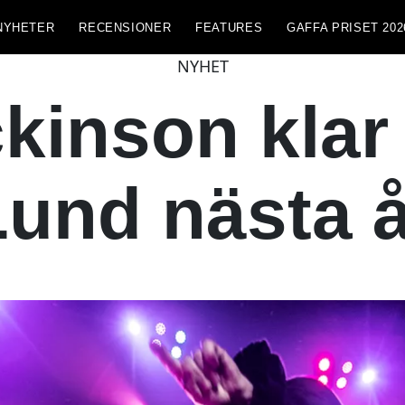
NYHETER
RECENSIONER
FEATURES
GAFFA PRISET 202
NYHET
kinson klar
Lund nästa å