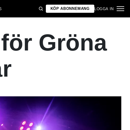
KÖP ABONNEMANG
6
LOGGA IN
 för Gröna
r