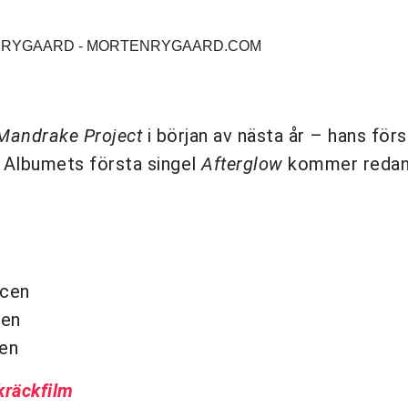
N RYGAARD - MORTENRYGAARD.COM
Mandrake Project
i början av nästa år – hans förs
 Albumets första singel
Afterglow
kommer redan
Scen
cen
cen
kräckfilm