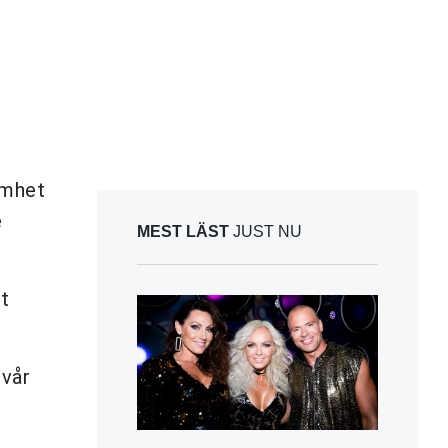
amhet
e
MEST LÄST
JUST NU
t
svår