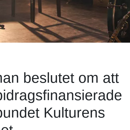
an beslutet om att
bidragsfinansierade
rbundet Kulturens
et.