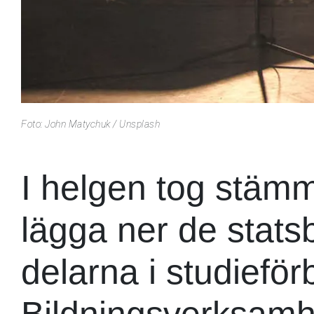
Foto: John Matychuk / Unsplash
I helgen tog stämm
lägga ner de stats
delarna i studiefö
Bildningsverksamh