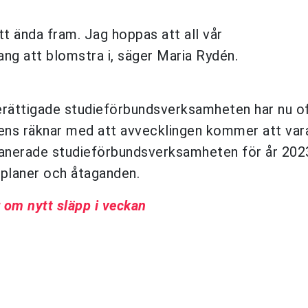
ått ända fram. Jag hoppas att all vår
ng att blomstra i, säger Maria Rydén.
rättigade studieförbundsverksamheten har nu off
rens räknar med att avvecklingen kommer att var
planerade studieförbundsverksamheten för år 202
planer och åtaganden.
r om nytt släpp i veckan