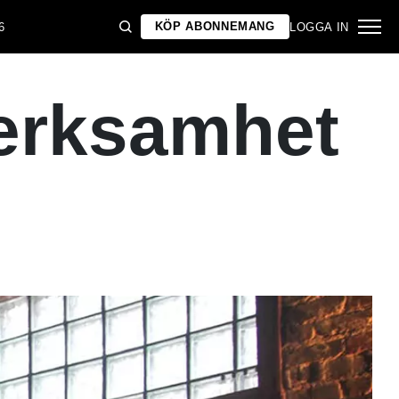
KÖP ABONNEMANG
6
LOGGA IN
verksamhet