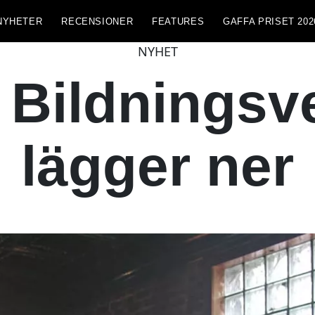
NYHETER
RECENSIONER
FEATURES
GAFFA PRISET 202
NYHET
 Bildnings
lägger ner