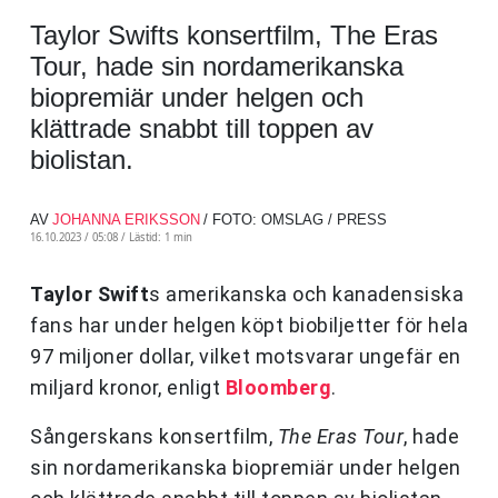
Taylor Swifts konsertfilm, The Eras
Tour, hade sin nordamerikanska
biopremiär under helgen och
klättrade snabbt till toppen av
biolistan.
AV
JOHANNA ERIKSSON
/ FOTO: OMSLAG / PRESS
16.10.2023 / 05:08 /
Lästid: 1 min
Taylor Swift
s amerikanska och kanadensiska
fans har under helgen köpt biobiljetter för hela
97 miljoner dollar, vilket motsvarar ungefär en
miljard kronor, enligt
Bloomberg
.
Sångerskans konsertfilm,
The Eras Tour
, hade
sin nordamerikanska biopremiär under helgen