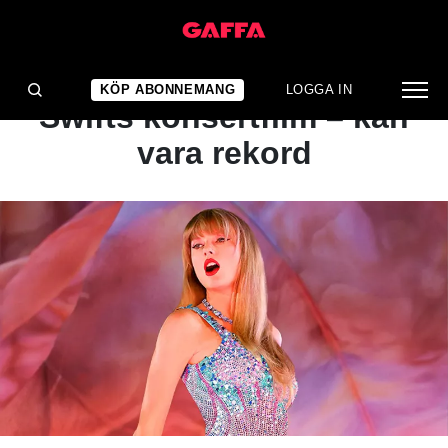
NYHET
Miljardregn över Taylor
KÖP ABONNEMANG
LOGGA IN
Swifts konsertfilm – kan
vara rekord