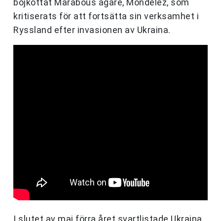
bojkottat Marabous ägare, Mondelez, som
kritiserats för att fortsätta sin verksamhet i
Ryssland efter invasionen av Ukraina.
I slutet av maj förra året svartlistade Ukraina