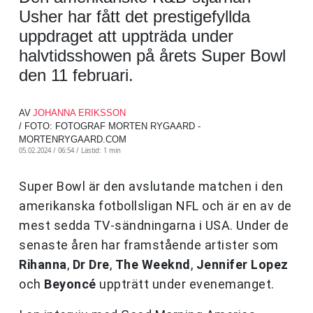
Usher har fått det prestigefyllda
uppdraget att uppträda under
halvtidsshowen på årets Super Bowl
den 11 februari.
AV
JOHANNA ERIKSSON
/ FOTO: FOTOGRAF MORTEN RYGAARD -
MORTENRYGAARD.COM
05.02.2024 / 06:54 /
Lästid: 1 min
Super Bowl är den avslutande matchen i den
amerikanska fotbollsligan NFL och är en av de
mest sedda TV-sändningarna i USA. Under de
senaste åren har framstående artister som
Rihanna
,
Dr Dre
,
The Weeknd
,
Jennifer Lopez
och
Beyoncé
uppträtt under evenemanget.