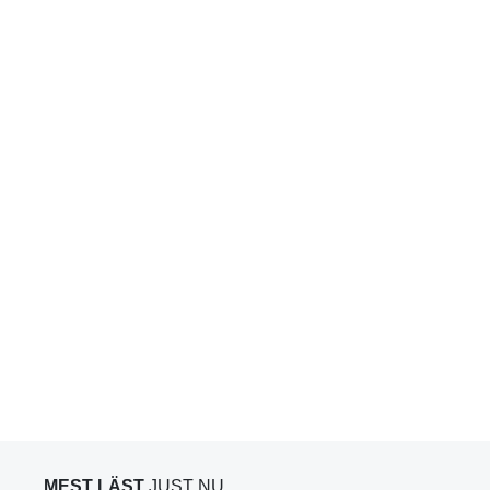
MEST LÄST
JUST NU