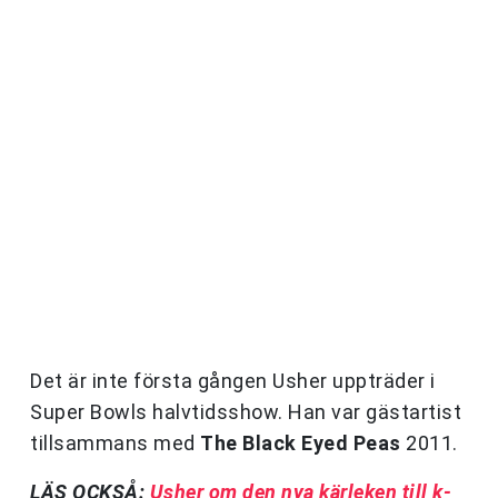
Det är inte första gången Usher uppträder i
Super Bowls halvtidsshow. Han var gästartist
tillsammans med
The Black Eyed Peas
2011.
LÄS OCKSÅ:
Usher om den nya kärleken till k-