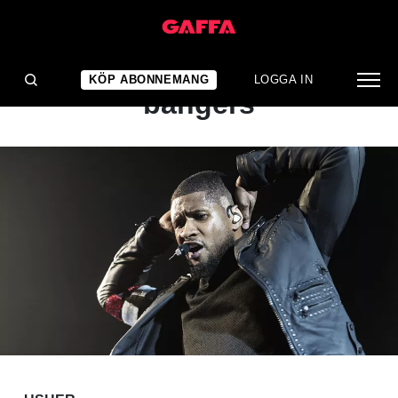
KONSERTRECENSION
Levererar bangers på
KÖP ABONNEMANG
LOGGA IN
bangers