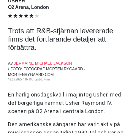
USHER
O2 Arena, London
Trots att R&B-stjärnan levererade
finns det fortfarande detaljer att
förbättra.
AV
JERMAINE MICHAEL JACKSON
/ FOTO: FOTOGRAF MORTEN RYGAARD -
MORTENRYGAARD.COM
18.05.2025 / 16:10 /
Lästid: 4 min
En härlig onsdagskväll i maj intog Usher, med
det borgerliga namnet Usher Raymond IV,
scenen på O2 Arena i centrala London.
Den amerikanske sångaren har varit aktiv på
musikscenen sedan tidigt 1990-tal och var en