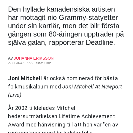
Den hyllade kanadensiska artisten
har mottagit nio Grammy-statyetter
under sin karriär, men det blir första
gången som 80-åringen uppträder på
själva galan, rapporterar Deadline.
AV
JOHANNA ERIKSSON
29.01.2024 / 07:37 /
Lästid: 1 min
Joni Mitchell
är också nominerad för bästa
folkmusikalbum med
Joni Mitchell At Newport
(Live)
.
År 2002 tilldelades Mitchell
hedersutmärkelsen Lifetime Achievement
Award med hänvisning till att hon var "en av
rockepokens mest betydelsefulla