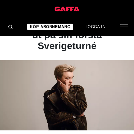
NYHET
Kerstin Ljungström åker
KÖP ABONNEMANG
LOGGA IN
ut på sin första
Sverigeturné