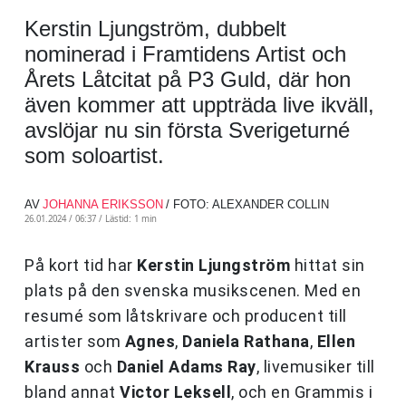
Kerstin Ljungström, dubbelt
nominerad i Framtidens Artist och
Årets Låtcitat på P3 Guld, där hon
även kommer att uppträda live ikväll,
avslöjar nu sin första Sverigeturné
som soloartist.
AV
JOHANNA ERIKSSON
/ FOTO: ALEXANDER COLLIN
26.01.2024 / 06:37 /
Lästid: 1 min
På kort tid har
Kerstin Ljungström
hittat sin
plats på den svenska musikscenen. Med en
resumé som låtskrivare och producent till
artister som
Agnes
,
Daniela Rathana
,
Ellen
Krauss
och
Daniel Adams Ray
, livemusiker till
bland annat
Victor Leksell
, och en Grammis i