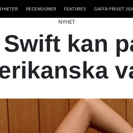
NYHETER
RECENSIONER
FEATURES
GAFFA PRISET 202
NYHET
 Swift kan 
rikanska v