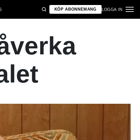
KÖP ABONNEMANG
6
LOGGA IN
påverka
alet