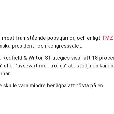
s mest framstående popstjärnor, och enligt
TMZ
nska president- och kongressvalet.
Redfield & Wilton Strategies visar att 18 proce
" eller "avsevärt mer troliga" att stödja en kand
ärnan.
 skulle vara mindre benägna att rösta på en