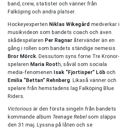
band, crew, statister och vänner från
Falköping och andra platser.
Hockeyexperten
Niklas Wikegård
medverkar i
musikvideon som bandets coach och även
skådespelaren
Per Ragnar
återvänder än en
gång i rollen som bandets ständige nemesis
Bror Mörck
. Dessutom syns forne Tre Kronor-
spelaren
Maria Root
h, såväl som sociala
media-fenomenen
Isak “Fjortisper” Löb
och
Emilia “Bettan” Rehnberg
. Likaså vänner och
spelare från hemstadens lag Falköping Blue
Riders.
Victorious
är den första singeln från bandets
kommande album
Teenage Rebel
som släpps
den 31 maj. Lyssna på låten och se