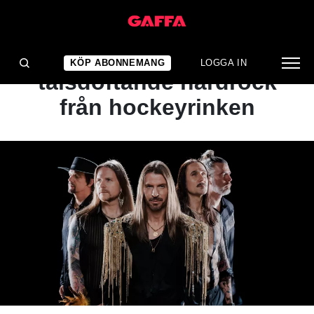
NYHET
VIDEOPREMIÄR: 80-
KÖP ABONNEMANG
LOGGA IN
talsdoftande hårdrock
från hockeyrinken