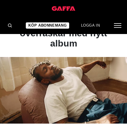
NYHET
Kendrick Lamar
KÖP ABONNEMANG
LOGGA IN
överraskar med nytt
album