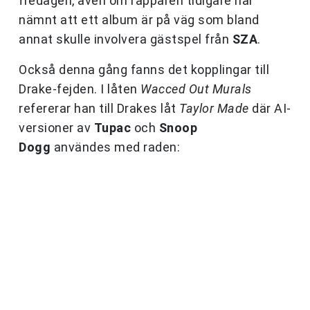
fredagen, även om rapparen tidigare har
nämnt att ett album är på väg som bland
annat skulle involvera gästspel från
SZA
.
Också denna gång fanns det kopplingar till
Drake-fejden. I låten
Wacced Out Murals
refererar han till Drakes låt
Taylor Made
där AI-
versioner av
Tupac
och
Snoop
Dogg
användes med raden: