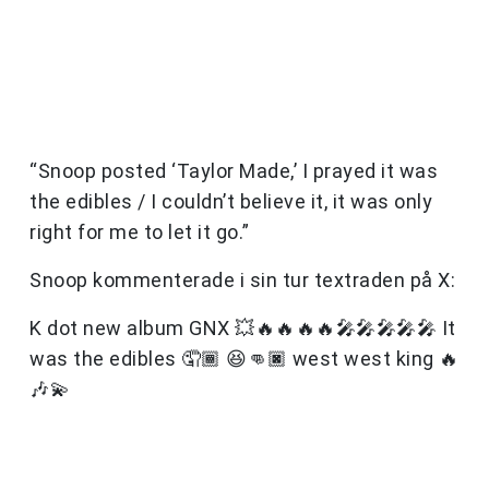
“Snoop posted ‘Taylor Made,’ I prayed it was
the edibles / I couldn’t believe it, it was only
right for me to let it go.”
Snoop kommenterade i sin tur textraden på X:
K dot new album GNX 💥🔥🔥🔥🔥🎤🎤🎤🎤🎤 It
was the edibles 🤦🏾 😆👊🏿 west west king 🔥
🎶💫