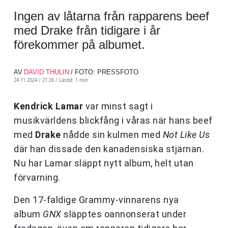
Ingen av låtarna från rapparens beef
med Drake från tidigare i år
förekommer på albumet.
AV
DAVID THULIN
/ FOTO: PRESSFOTO
24.11.2024 / 21:26 /
Lästid: 1 min
Kendrick Lamar
var minst sagt i
musikvärldens blickfång i våras när hans beef
med
Drake
nådde sin kulmen med
Not Like Us
där han dissade den kanadensiska stjärnan.
Nu har Lamar släppt nytt album, helt utan
förvarning.
Den 17-faldige Grammy-vinnarens nya
album
GNX
släpptes oannonserat under