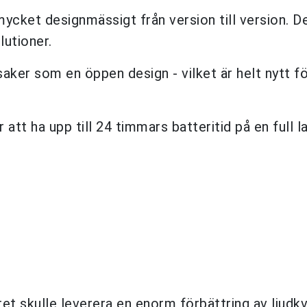
mycket designmässigt från version till version. D
lutioner.
aker som en öppen design - vilket är helt nytt fö
tt ha upp till 24 timmars batteritid på en full l
et skulle leverera en enorm förbättring av ljudkv