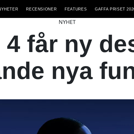
NYHETER
RECENSIONER
FEATURES
GAFFA PRISET 202
NYHET
 4 får ny de
nde nya fun