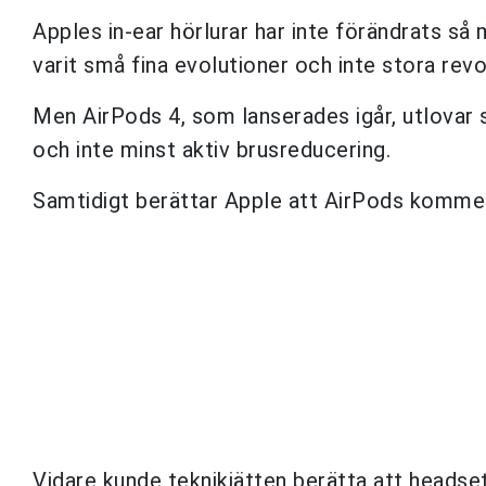
Apples in-ear hörlurar har inte förändrats så 
varit små fina evolutioner och inte stora revo
Men AirPods 4, som lanserades igår, utlovar s
och inte minst aktiv brusreducering.
Samtidigt berättar Apple att AirPods kommer a
Vidare kunde teknikjätten berätta att headset