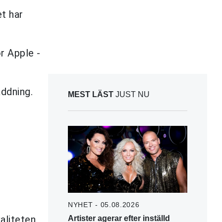
et har
r Apple -
addning.
MEST LÄST
JUST NU
NYHET - 05.08.2026
aliteten,
Artister agerar efter inställd