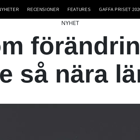
NYHETER
RECENSIONER
FEATURES
GAFFA PRISET 202
NYHET
om förändrin
te så nära l