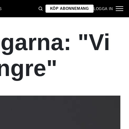
KÖP ABONNEMANG
6
LOGGA IN
garna: "Vi
ängre"