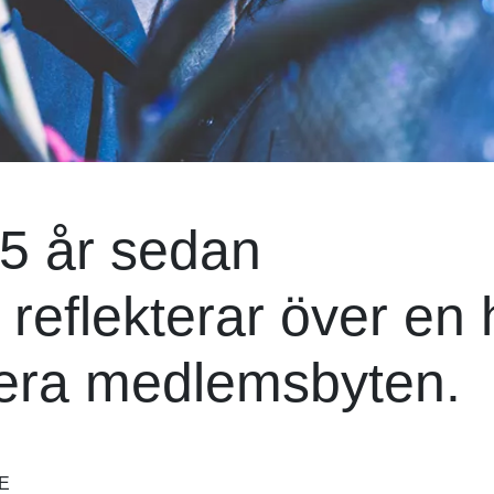
5 år sedan
eflekterar över en 
lera medlemsbyten.
E