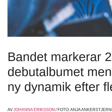
Bandet markerar 2
debutalbumet men r
ny dynamik efter f
AV
JOHANNA ERIKSSON
/ FOTO: ANJA ANKERSTJERN