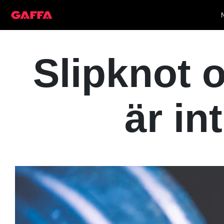
Slipknot 
är in