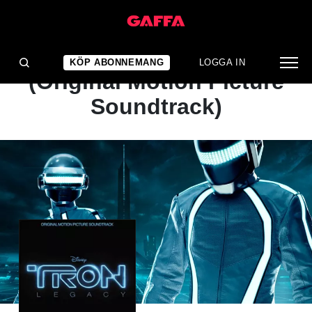
ALBUMRECENSION
Daft Punk: Tron: Legacy
KÖP ABONNEMANG
LOGGA IN
(Original Motion Picture
Soundtrack)