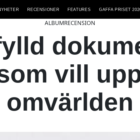
NYHETER
RECENSIONER
FEATURES
GAFFA PRISET 202
ALBUMRECENSION
fylld dokum
som vill upp
omvärlden