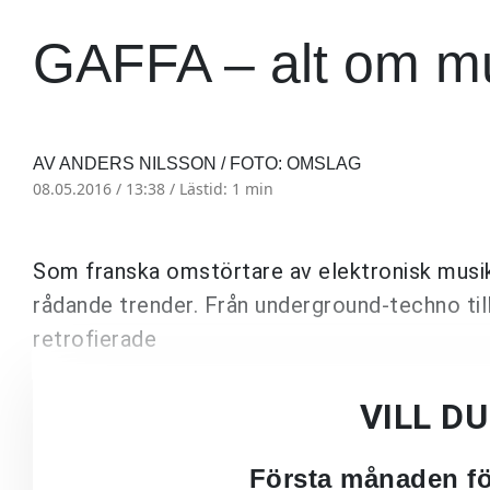
GAFFA – alt om m
AV ANDERS NILSSON / FOTO: OMSLAG
08.05.2016 / 13:38 /
Lästid: 1 min
Som franska omstörtare av elektronisk musi
rådande trender. Från underground-techno til
retrofierade
VILL D
Första månaden för