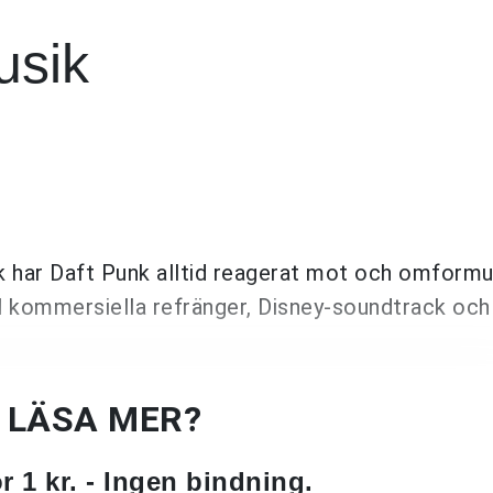
usik
k
har Daft Punk alltid reagerat mot och omformu
l kommersiella refränger, Disney-soundtrack och
U LÄSA MER?
 1 kr. - Ingen bindning.