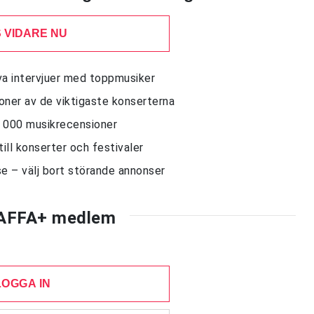
 VIDARE NU
siva intervjuer med toppmusiker
sioner av de viktigaste konserterna
10 000 musikrecensioner
till konserter och festivaler
e – välj bort störande annonser
AFFA+ medlem
LOGGA IN