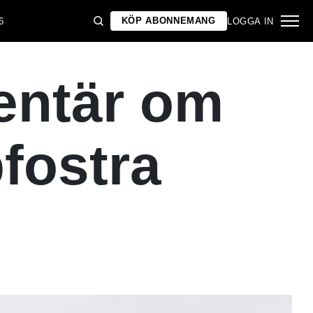
KÖP ABONNEMANG
6
LOGGA IN
entär om
fostra