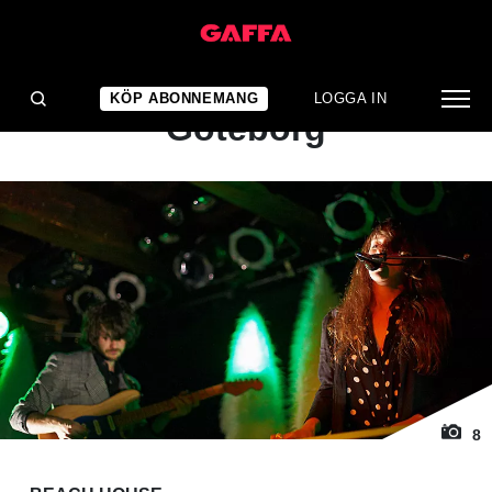
1
/ 8
KONSERTRECENSION
Beach House: Pustervik,
KÖP ABONNEMANG
LOGGA IN
Göteborg
8