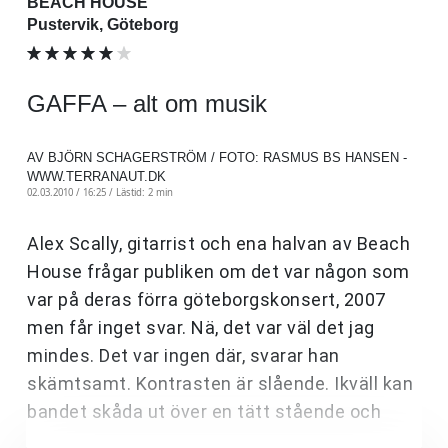
BEACH HOUSE
Pustervik, Göteborg
GAFFA – alt om musik
AV BJÖRN SCHAGERSTRÖM / FOTO: RASMUS BS HANSEN -
WWW.TERRANAUT.DK
02.03.2010 / 16:25 /
Lästid: 2 min
Alex Scally, gitarrist och ena halvan av Beach
House frågar publiken om det var någon som
var på deras förra göteborgskonsert, 2007
men får inget svar. Nä, det var väl det jag
mindes. Det var ingen där, svarar han
skämtsamt. Kontrasten är slående. Ikväll kan
bandet skåda ut över en tätt stående och