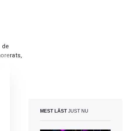
d de
norerats,
MEST LÄST
JUST NU