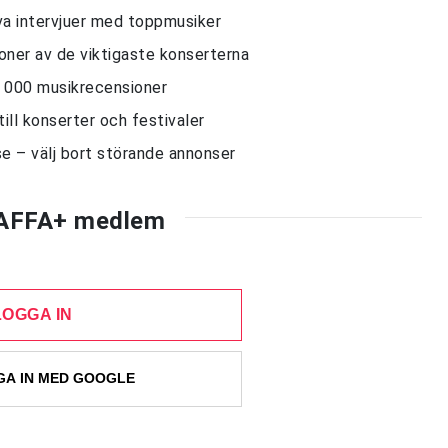
siva intervjuer med toppmusiker
sioner av de viktigaste konserterna
10 000 musikrecensioner
till konserter och festivaler
e – välj bort störande annonser
AFFA+ medlem
LOGGA IN
A IN MED GOOGLE