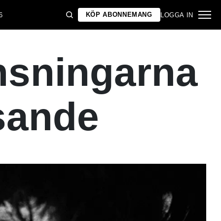
KÖP ABONNEMANG
6
LOGGA IN
nsningarna
ysande