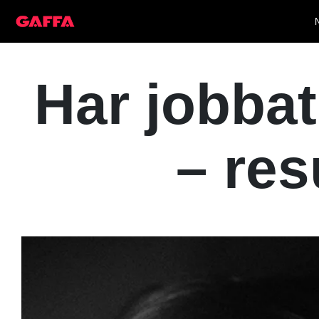
Har jobba
– res