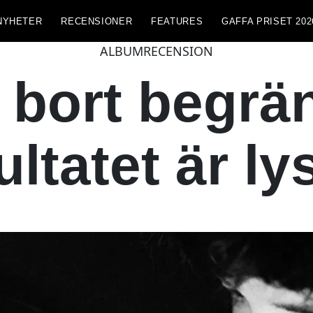
NYHETER
RECENSIONER
FEATURES
GAFFA PRISET 202
ALBUMRECENSION
t bort begrä
ultatet är l