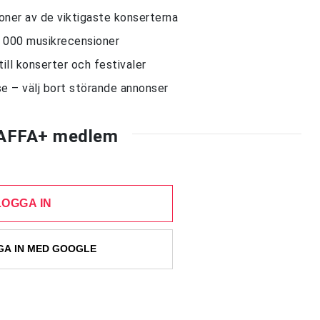
sioner av de viktigaste konserterna
10 000 musikrecensioner
till konserter och festivaler
e – välj bort störande annonser
AFFA+ medlem
LOGGA IN
A IN MED GOOGLE