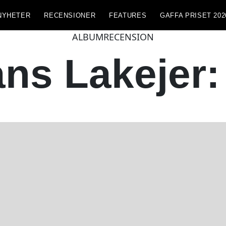
NYHETER
RECENSIONER
FEATURES
GAFFA PRISET 202
ALBUMRECENSION
ns Lakejer: 