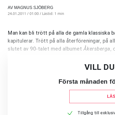
AV MAGNUS SJÖBERG
24.01.2011 / 01:00 /
Lästid: 1 min
Man kan bli trött på alla de gamla klassisk
kapitulerar. Trött på alla återföreningar, på a
slutet av 90-talet med albumet
Åkersberga
, 
VILL D
Första månaden för
LÄS
Tillgång till exklu