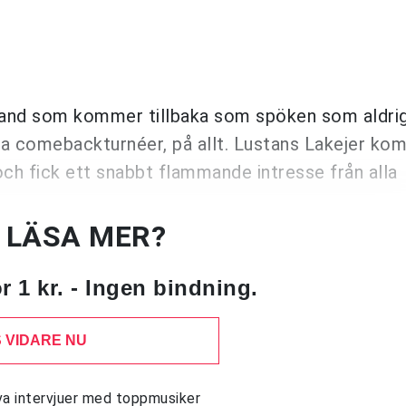
a band som kommer tillbaka som spöken som aldri
lla comebackturnéer, på allt. Lustans Lakejer kom 
och fick ett snabbt flammande intresse från alla
U LÄSA MER?
 1 kr. - Ingen bindning.
 VIDARE NU
siva intervjuer med toppmusiker