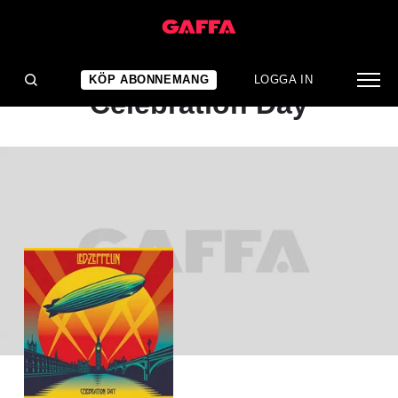
ALBUMRECENSION
Led Zeppelin:
KÖP ABONNEMANG
LOGGA IN
Celebration Day