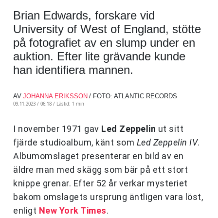
Brian Edwards, forskare vid
University of West of England, stötte
på fotografiet av en slump under en
auktion. Efter lite grävande kunde
han identifiera mannen.
AV
JOHANNA ERIKSSON
/ FOTO: ATLANTIC RECORDS
09.11.2023 / 06:18 /
Lästid: 1 min
I november 1971 gav
Led Zeppelin
ut sitt
fjärde studioalbum, känt som
Led Zeppelin IV
.
Albumomslaget presenterar en bild av en
äldre man med skägg som bär på ett stort
knippe grenar. Efter 52 år verkar mysteriet
bakom omslagets ursprung äntligen vara löst,
enligt
New York Times
.