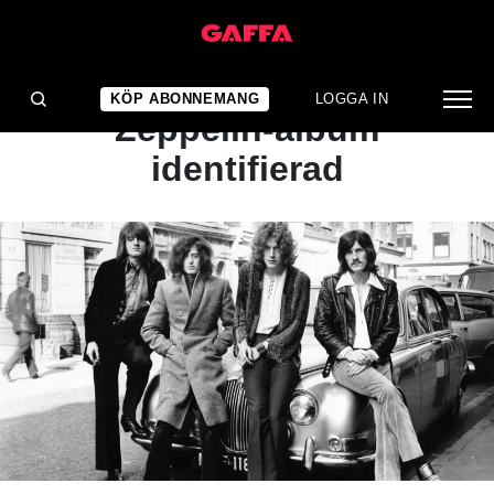
NYHET
Mystisk man på Led
KÖP ABONNEMANG
LOGGA IN
Zeppelin-album
identifierad