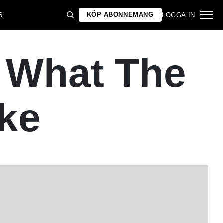
KÖP ABONNEMANG
6
LOGGA IN
s What The
ike