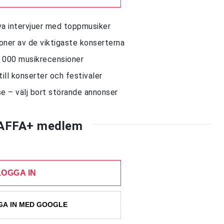
siva intervjuer med toppmusiker
sioner av de viktigaste konserterna
10 000 musikrecensioner
till konserter och festivaler
e – välj bort störande annonser
AFFA+ medlem
LOGGA IN
A IN MED GOOGLE