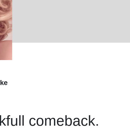
ike
full comeback.