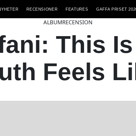
NYHETER
RECENSIONER
FEATURES
GAFFA PRISET 202
ALBUMRECENSION
ani: This I
uth Feels L