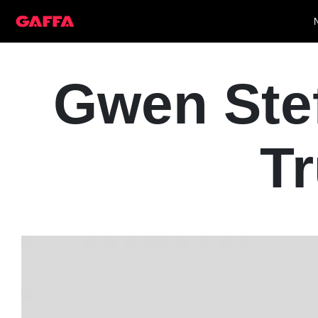
Gwen Stef
Tr