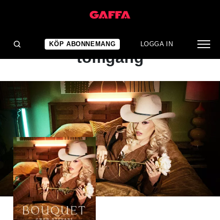
ALBUMRECENSION
Med yachtens motor på
KÖP ABONNEMANG
LOGGA IN
tomgång