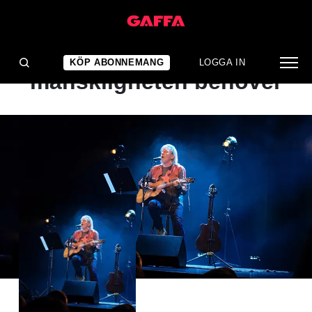
ALBUMRECENSION
Precis vad
KÖP ABONNEMANG
LOGGA IN
mänskligheten behöver