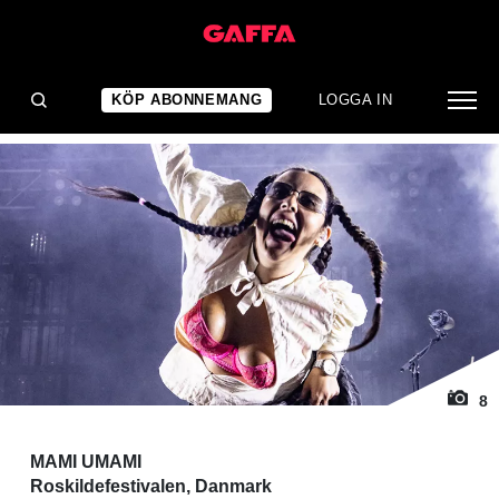
1
/ 8
KONSERTRECENSION
Basen blir fienden
KÖP ABONNEMANG
LOGGA IN
8
MAMI UMAMI
Roskildefestivalen, Danmark