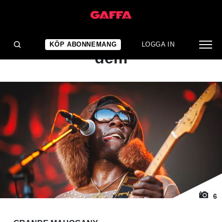
1
/ 6
KONSERTRECENSION
Musikaliteten väller ur
KÖP ABONNEMANG
LOGGA IN
dem
6