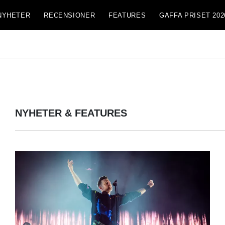
NYHETER
RECENSIONER
FEATURES
GAFFA PRISET 202
NYHETER & FEATURES