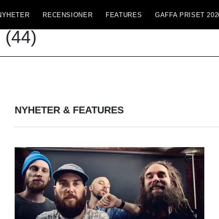
NYHETER
RECENSIONER
FEATURES
GAFFA PRISET 202
S
(44)
NYHETER & FEATURES