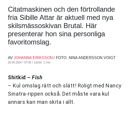
Citatmaskinen och den förtrollande
fria Sibille Attar är aktuell med nya
skilsmässoskivan Brutal. Här
presenterar hon sina personliga
favoritomslag.
AV
JOHANNA ERIKSSON
/ FOTO: NINA ANDERSSON VOIGT
26.04.2024 / 07:00 /
Lästid: 2 min
Shitkid –
Fish
– Kul omslag rätt och slätt! Roligt med Nancy
Sinatra-rippen också. Det måste vara kul
annars kan man skita i allt.