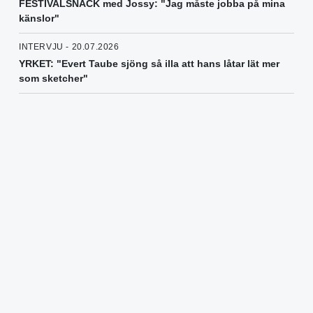
FESTIVALSNACK med Jossy: "Jag måste jobba på mina
känslor"
INTERVJU - 20.07.2026
YRKET: "Evert Taube sjöng så illa att hans låtar lät mer
som sketcher"