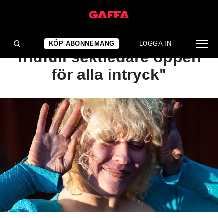
INTERVJU
Sibille Attar: "En
KÖP ABONNEMANG
LOGGA IN
fridfull sektledare öppen
för alla intryck"