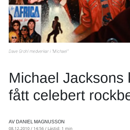
Dave Grohl medverkar i "Michael"
Michael Jacksons 
fått celebert rockb
AV DANIEL MAGNUSSON
08.12.2010 / 14:56 /
Lästid: 1 min