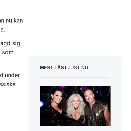
an nu kan
a.
git sig
", som
MEST LÄST
JUST NU
ad under
ssiska