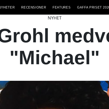
NYHETER
RECENSIONER
FEATURES
GAFFA PRISET 202
NYHET
Grohl medve
"Michael"