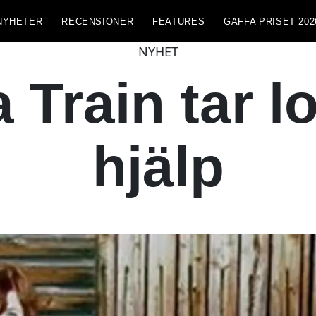
NYHETER
RECENSIONER
FEATURES
GAFFA PRISET 202
NYHET
Train tar lo
hjälp