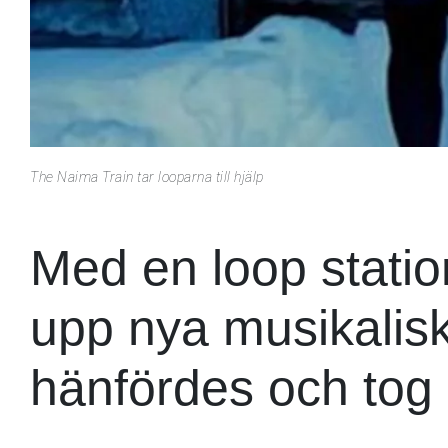
The Naima Train tar looparna till hjälp
Med en loop stati
upp nya musikalis
hänfördes och tog 