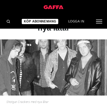
NYHET
Shotgun Crackers med
KÖP ABONNEMANG
LOGGA IN
nya låtar
Shotgun Crackers med nya låtar