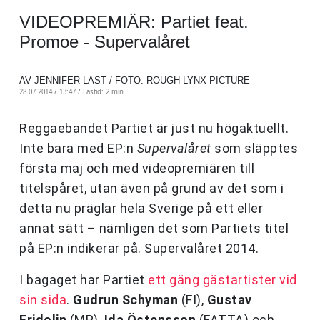
VIDEOPREMIÄR: Partiet feat.
Promoe - Supervalåret
AV JENNIFER LAST / FOTO: ROUGH LYNX PICTURE
28.07.2014 / 13:47 /
Lästid: 2 min
Reggaebandet Partiet är just nu högaktuellt.
Inte bara med EP:n
Supervalåret
som släpptes
första maj och med videopremiären till
titelspåret, utan även på grund av det som i
detta nu präglar hela Sverige på ett eller
annat sätt – nämligen det som Partiets titel
på EP:n indikerar på. Supervalåret 2014.
I bagaget har Partiet
ett gäng gästartister vid
sin sida
.
Gudrun Schyman
(FI),
Gustav
Fridolin
(MP),
Ida Östensson
(FATTA) och