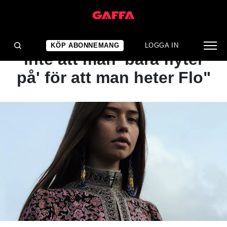
NYHET
"Ironiskt nog betyder det
KÖP ABONNEMANG
LOGGA IN
inte att man 'bara flyter
på' för att man heter Flo"