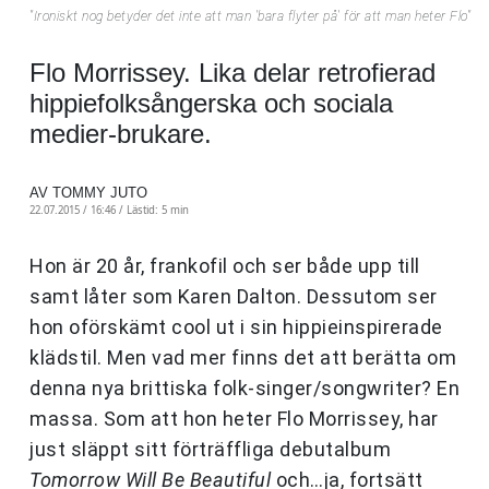
"Ironiskt nog betyder det inte att man 'bara flyter på' för att man heter Flo"
Flo Morrissey. Lika delar retrofierad
hippiefolksångerska och sociala
medier-brukare.
AV TOMMY JUTO
22.07.2015 / 16:46 /
Lästid: 5 min
Hon är 20 år, frankofil och ser både upp till
samt låter som Karen Dalton. Dessutom ser
hon oförskämt cool ut i sin hippieinspirerade
klädstil. Men vad mer finns det att berätta om
denna nya brittiska folk-singer/songwriter? En
massa. Som att hon heter Flo Morrissey, har
just släppt sitt förträffliga debutalbum
Tomorrow Will Be Beautiful
och…ja, fortsätt