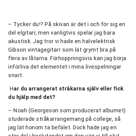
– Tycker du!? På skivan är det i och för sig en
del elgitarr, men vanligtvis spelar jag bara
akustisk. Jag tror vi hade en halvelektrisk
Gibson vintagegitarr som lät grymt bra på
flera av låtarna. Förhoppningsvis kan jag börja
införliva det elementet i mina livespelningar
snart.
H
ar du arrangerat stråkarna själv eller fick
du hjälp med det?
– Noah (Georgeson som producerat albumet)
studerade stråkarrangemang på college, så
jag lät honom ta befälet. Dock hade jag en
stor del i beslutandet om den väg vi till slut