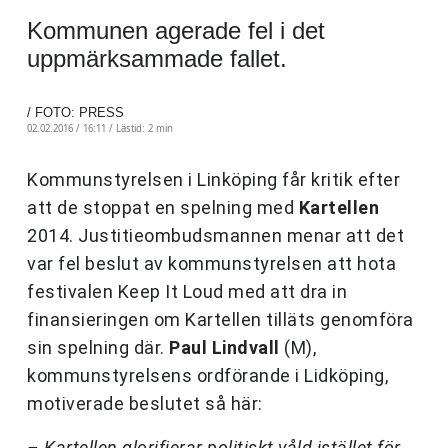
Kommunen agerade fel i det
uppmärksammade fallet.
/ FOTO: PRESS
02.02.2016 / 16:11 /
Lästid: 2 min
Kommunstyrelsen i Linköping får kritik efter
att de stoppat en spelning med
Kartellen
2014. Justitieombudsmannen menar att det
var fel beslut av kommunstyrelsen att hota
festivalen Keep It Loud med att dra in
finansieringen om Kartellen tilläts genomföra
sin spelning där.
Paul Lindvall
(M),
kommunstyrelsens ordförande i Lidköping,
motiverade beslutet så här:
– Kartellen glorifierar politiskt våld istället för