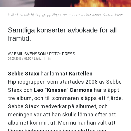
Hyllad svensk hiphop-grupp lägger ner – bara veckor innan albumrelease
Samtliga konserter avbokade för all
framtid.
AV EMIL SVENSSON / FOTO: PRESS
24.05.2016 / 09:50 /
Lästid: 1 min
Sebbe Staxx
har lämnat
Kartellen
.
Hiphopgruppen som startades 2008 av Sebbe
Staxx och
Leo "Kinesen" Carmona
har släppt
tre album, och till sommaren släpps ett fjärde.
Sebbe Staxx medverkar på albumet, och
meningen var att han skulle lämna efter att
albumet kommit ut. Men nu har han valt att
lämna hiphopgruppen innan plattan ens