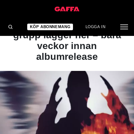
NYHET
Hyllad svensk hiphop-
KÖP ABONNEMANG
LOGGA IN
grupp lägger ner – bara
veckor innan
albumrelease