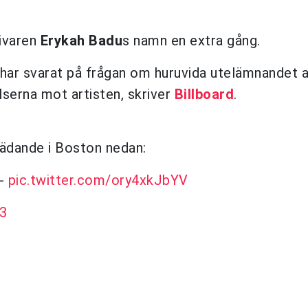
rivaren
Erykah Badu
s namn en extra gång.
har svarat på frågan om huruvida utelämnandet 
serna mot artisten, skriver
Billboard
.
ädande i Boston nedan:
-
pic.twitter.com/ory4xkJbYV
23