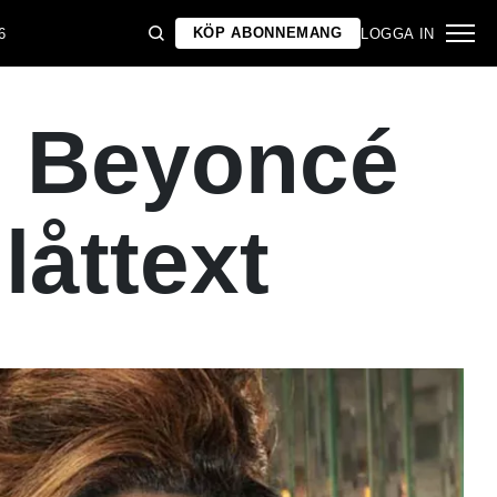
KÖP ABONNEMANG
6
LOGGA IN
– Beyoncé
låttext