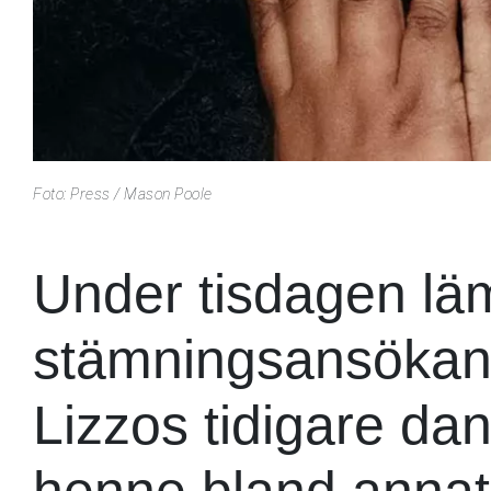
Foto: Press / Mason Poole
Under tisdagen l
stämningsansökan i
Lizzos tidigare da
henne bland annat 