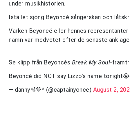
under musikhistorien.
Istället sjöng Beyoncé sångerskan och låtsk
Varken Beyoncé eller hennes representanter 
namn var medvetet efter de senaste anklagel
Se klipp från Beyoncés
Break My Soul
-framtr
Beyoncé did NOT say Lizzo’s name tonight
— danny🫧💚² (@captainyonce)
August 2, 20