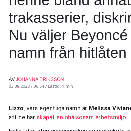
trakasserier, diskr
Nu väljer Beyoncé 
namn från hitlåten
AV
JOHANNA ERIKSSON
03.08.2023 / 06:54 /
Lästid: 1 min
Lizzo
, vars egentliga namn är
Melissa Vivian
att de har
skapat en ohälsosam arbetsmiljö
.
Enligt den stämningsansökan som skickats in 