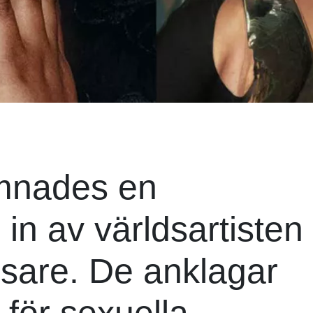
ämnades en
n av världsartisten
nsare. De anklagar
för sexuella