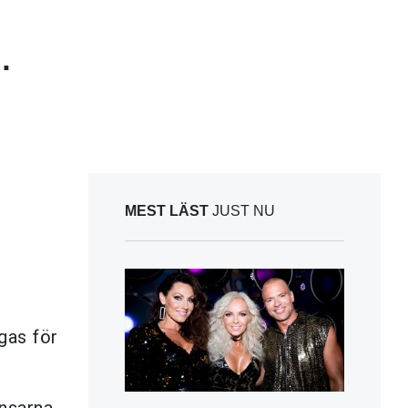
.
MEST LÄST
JUST NU
gas för
ansarna