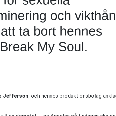
iminering och vikthån
att ta bort hennes
 Break My Soul.
e Jefferson
, och hennes produktionsbolag ankla
till en domstol i Los Angeles på tisdagen ska d