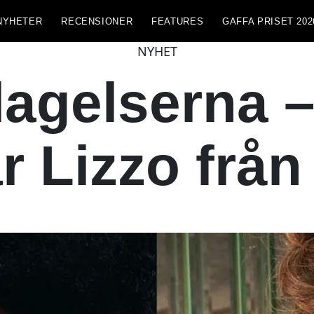
NYHETER
RECENSIONER
FEATURES
GAFFA PRISET 202
NYHET
klagelserna 
r Lizzo från 