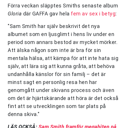
Förra veckan släpptes Smiths senaste album
Gloria
där GAFFA gav hela
fem av sex i betyg
:
"Sam Smith har själv beskrivit det nya
albumet som en ljusglimt i hens liv under en
period som annars bestod av mycket mörker.
Att älska någon som inte är bra för sin
mentala hälsa, att kämpa för att inte hata sig
själv, att lära sig att kunna gråta, att behöva
undanhålla känslor för sin familj – det är
minst sagt en personlig resa hen har
genomgått under skivans process och även
om det är hjärtskärande att höra är det också
fint att se utvecklingen som tar plats på
denna skiva."
LÄS OCKSÅ:
Sam Smith framför megahiten på