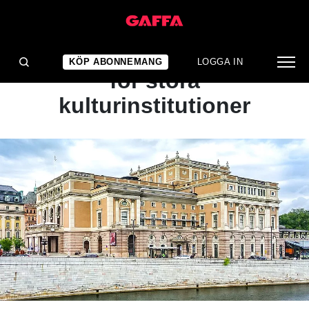
NYHET
Marknadshyra föreslås
KÖP ABONNEMANG
LOGGA IN
för stora
kulturinstitutioner