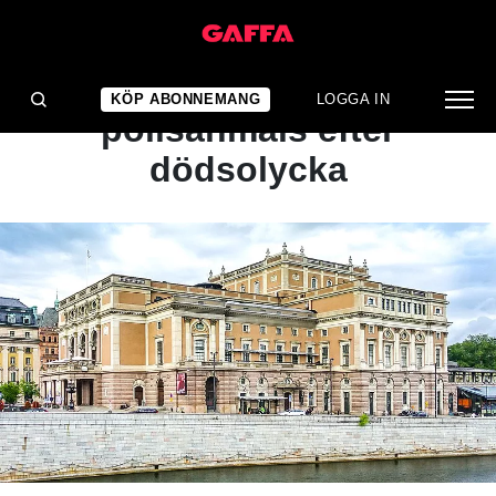
NYHET
Kungliga Operan
KÖP ABONNEMANG
LOGGA IN
polisanmäls efter
dödsolycka