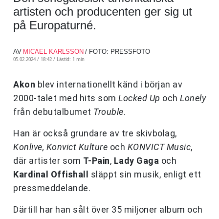
artisten och producenten ger sig ut
på Europaturné.
AV
MICAEL KARLSSON
/ FOTO: PRESSFOTO
05.02.2024 / 18:42 /
Lästid: 1 min
Akon
blev internationellt känd i början av
2000-talet med hits som
Locked Up
och
Lonely
från debutalbumet
Trouble
.
Han är också grundare av tre skivbolag,
Konlive, Konvict Kulture
och
KONVICT Music
,
där artister som
T-Pain
,
Lady Gaga
och
Kardinal Offishall
släppt sin musik, enligt ett
pressmeddelande.
Därtill har han sålt över 35 miljoner album och