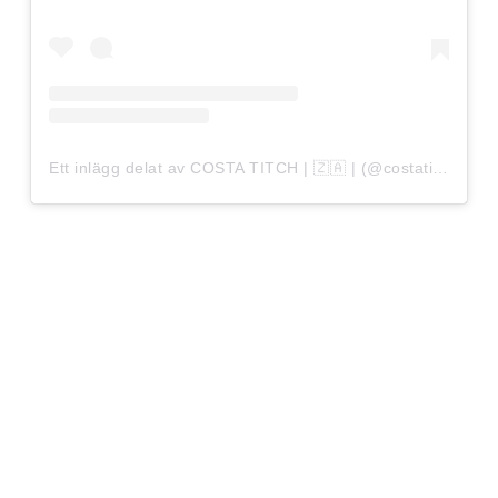
Ett inlägg delat av COSTA TITCH | 🇿🇦 | (@costatitch)