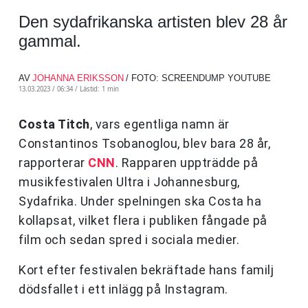
Den sydafrikanska artisten blev 28 år
gammal.
AV
JOHANNA ERIKSSON
/ FOTO: SCREENDUMP YOUTUBE
13.03.2023 / 06:34 /
Lästid: 1 min
Costa Titch
, vars egentliga namn är
Constantinos Tsobanoglou, blev bara 28 år,
rapporterar
CNN
. Rapparen uppträdde på
musikfestivalen Ultra i Johannesburg,
Sydafrika. Under spelningen ska Costa ha
kollapsat, vilket flera i publiken fångade på
film och sedan spred i sociala medier.
Kort efter festivalen bekräftade hans familj
dödsfallet i ett inlägg på Instagram.