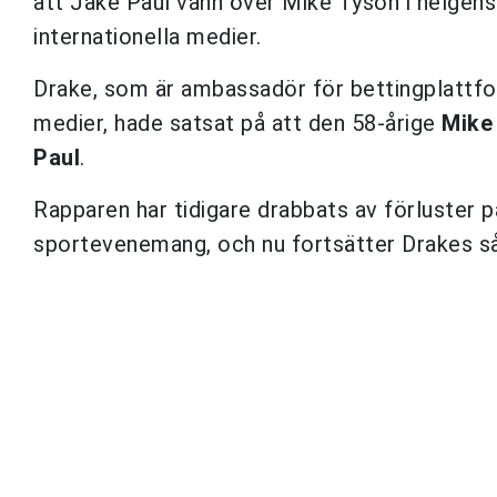
att Jake Paul vann över Mike Tyson i helgen
internationella medier.
Drake, som är ambassadör för bettingplattfor
medier, hade satsat på att den 58-årige
Mike
Paul
.
Rapparen har tidigare drabbats av förluster 
sportevenemang, och nu fortsätter Drakes så 