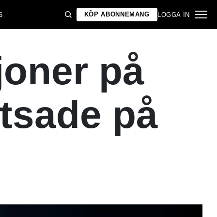
KÖP ABONNEMANG
6
LOGGA IN
joner på
tsade på