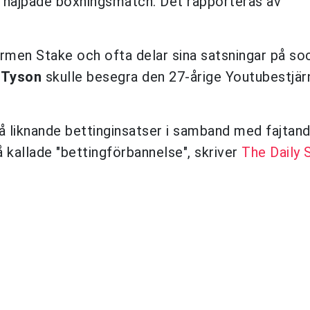
s hajpade boxningsmatch. Det rapporteras av
men Stake och ofta delar sina satsningar på soc
 Tyson
skulle besegra den 27-årige Youtubestjä
på liknande bettinginsatser i samband med fajtan
kallade "bettingförbannelse", skriver
The Daily 