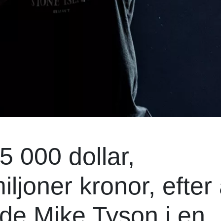
5 000 dollar,
joner kronor, efter 
de Mike Tyson i en