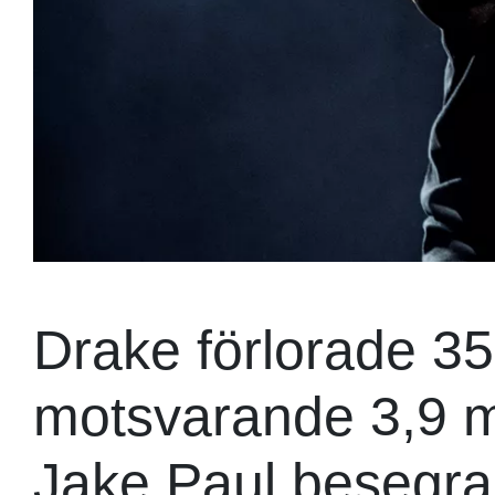
Drake förlorade 35
motsvarande 3,9 mil
Jake Paul besegra