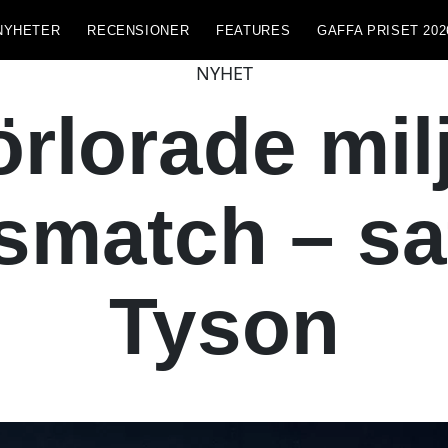
NYHETER
RECENSIONER
FEATURES
GAFFA PRISET 202
NYHET
örlorade mil
smatch – sa
Tyson