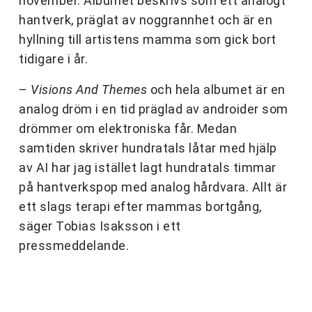
november. Albumet beskrivs som ett analogt
hantverk, präglat av noggrannhet och är en
hyllning till artistens mamma som gick bort
tidigare i år.
–
Visions And Themes
och hela albumet är en
analog dröm i en tid präglad av androider som
drömmer om elektroniska får. Medan
samtiden skriver hundratals låtar med hjälp
av AI har jag istället lagt hundratals timmar
på hantverkspop med analog hårdvara. Allt är
ett slags terapi efter mammas bortgång,
säger Tobias Isaksson i ett
pressmeddelande.