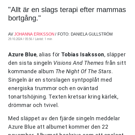
"Allt är en slags terapi efter mammas
bortgång."
AV
JOHANNA ERIKSSON
/ FOTO: DANIELA GULLSTRÖM
29.10.2024 / 05:56 /
Lästid: 1 min
Azure Blue
, alias för
Tobias Isaksson
, släpper
den sista singeln
Visions And Themes
från sitt
kommande album
The Night Of The Stars
.
Singeln är en storslagen syntpoplåt med
energiska trummor och en oväntad
tonartshöjning. Texten kretsar kring kärlek,
drömmar och tvivel.
Med släppet av den fjärde singeln meddelar
Azure Blue att albumet kommer den 22