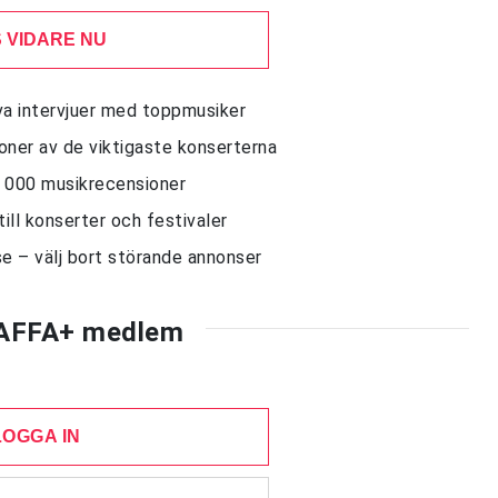
 VIDARE NU
siva intervjuer med toppmusiker
sioner av de viktigaste konserterna
10 000 musikrecensioner
till konserter och festivaler
e – välj bort störande annonser
AFFA+ medlem
LOGGA IN