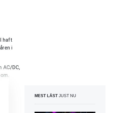
l haft
åren i
om AC/DC,
 om.
MEST LÄST
JUST NU