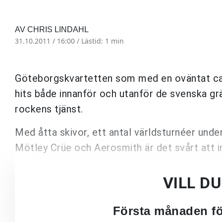
AV CHRIS LINDAHL
31.10.2011 / 16:00 /
Lästid: 1 min
Göteborgskvartetten som med en oväntat cat
hits både innanför och utanför de svenska grä
rockens tjänst.
Med åtta skivor, ett antal världsturnéer un
Mötley Crüe och Aerosmith är det svårt att in
VILL D
Första månaden för