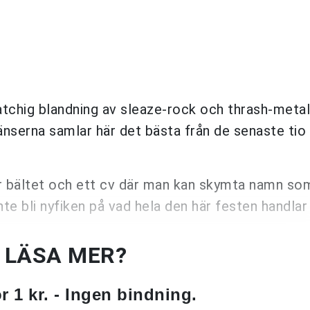
chig blandning av sleaze-rock och thrash-metal
nserna samlar här det bästa från de senaste tio 
der bältet och ett cv där man kan skymta namn s
te bli nyfiken på vad hela den här festen handlar
U LÄSA MER?
 1 kr. - Ingen bindning.