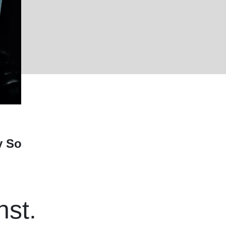
y So
nst.