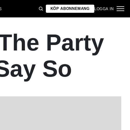
KÖP ABONNEMANG
6
LOGGA IN
The Party
 Say So