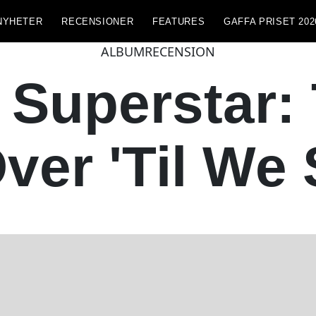
NYHETER
RECENSIONER
FEATURES
GAFFA PRISET 202
ALBUMRECENSION
 Superstar: 
Over 'Til We